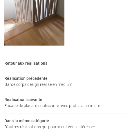
En cochant cette case, vous consentez à recevoir nos propositions commerciales à
l'adresse email indiqué ci-dessus. Vous pouvez vous désinscrire à tout moment en
utilisant
le formulaire de désinscription
.
INSCRIPTION
Retour aux réalisations
Réalisation précédente
Garde corps design réalisé en medium
Réalisation suivante
Une questio
Facade de placard coulissante avec profils aluminium
ACCUEIL
Dans la même catégorie
05 46 05 16 0
D'autres réalisations qui pourraient vous intéresser
MENUISERIE