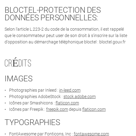
BLOCTEL-PROTECTION DES
DONNÉES PERSONNELLES:
Une questio
Selon l'article L.223-2 du code de la consommation, il est rappelé
que le consommateur peut user de son droit à s'inscrire sur la liste
ACCUEIL
d'opposition au démarchage téléphonique bloctel : bloctel.gouv.fr
05 46 05 16 0
MENUISERIE
CRÉDITS
AGENCEMENT
IMAGES
PENTE & BARDAGE
Photographies par Inleed :
in-leed.com
Rejoignez-n
S RÉALISATIONS
Photographies AdobeStock :
stock.adobe.com
Icônes par Smashicons :
flaticon.com
AVIS
Icônes par Freepik :
freepik.com
depuis
flaticon.com
TYPOGRAPHIES
ACTUALITÉS
Restez infor
FontAwesome par Fonticons, Inc :
fontawesome.com
CONTACT