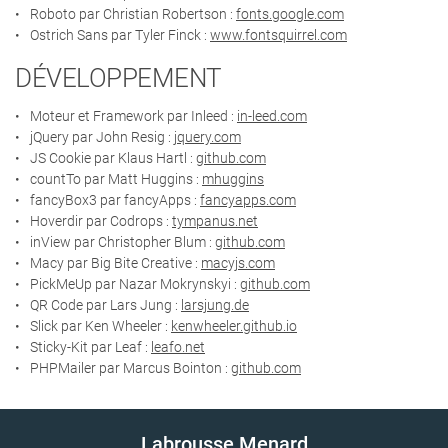
Roboto par Christian Robertson :
fonts.google.com
Ostrich Sans par Tyler Finck :
www.fontsquirrel.com
INSCRIPTION NEWS
DÉVELOPPEMENT
Moteur et Framework par Inleed :
in-leed.com
jQuery par John Resig :
jquery.com
JS Cookie par Klaus Hartl :
github.com
countTo par Matt Huggins :
mhuggins
fancyBox3 par fancyApps :
fancyapps.com
Hoverdir par Codrops :
tympanus.net
inView par Christopher Blum :
github.com
Macy par Big Bite Creative :
macyjs.com
PickMeUp par Nazar Mokrynskyi :
github.com
QR Code par Lars Jung :
larsjung.de
Slick par Ken Wheeler :
kenwheeler.github.io
Sticky-Kit par Leaf :
leafo.net
PHPMailer par Marcus Bointon :
github.com
Labrousse Menard