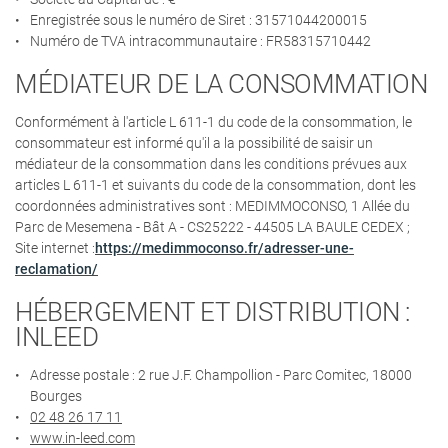
Enregistrée sous le numéro de Siret : 31571044200015
Numéro de TVA intracommunautaire : FR58315710442
MÉDIATEUR DE LA CONSOMMATION
En cochant cette case, vous consentez à recevoir nos propositions commerciales à
l'adresse email indiqué ci-dessus. Vous pouvez vous désinscrire à tout moment en
utilisant
le formulaire de désinscription
.
Conformément à l'article L 611-1 du code de la consommation, le
consommateur est informé qu'il a la possibilité de saisir un
INSCRIPTION
médiateur de la consommation dans les conditions prévues aux
articles L 611-1 et suivants du code de la consommation, dont les
coordonnées administratives sont : MEDIMMOCONSO, 1 Allée du
Parc de Mesemena - Bât A - CS25222 - 44505 LA BAULE CEDEX ;
Site internet :
https://medimmoconso.fr/adresser-une-
reclamation/
HÉBERGEMENT ET DISTRIBUTION :
INLEED
Adresse postale : 2 rue J.F. Champollion - Parc Comitec, 18000
Bourges
02 48 26 17 11
www.in-leed.com