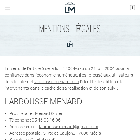


5 Rte de Saujon,
17600 Médis
05 46 05 16 06
MENTIONS LÉGALES
En vertu de l'article 6 de la loi n° 2004-575 du 21 juin 2004 pour la
confiance dans l'économie numérique, il est précisé aux utilisateurs
du site internet
labrousse-menard.com
l'identité des différents
intervenants dans le cadre de sa réalisation et de son suivi :
Adresse email de réception

LABROUSSE MENARD
Propriétaire : Menard Olivier
Recopier le code ci-contre

Téléphone :
05 46 05 16 06
Rafraîchir le captcha
Adresse email :

Adresse postale : 5 Rte de Saujon,, 17600 Médis
Société au Capital de : €