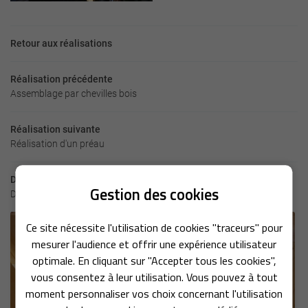
Retour aux réalisations
En cochant cette case, vous consentez à recevoir nos propositions commerciales à
l'adresse email indiqué ci-dessus. Vous pouvez vous désinscrire à tout moment en
Réalisation précédente
utilisant
le formulaire de désinscription
.
Assemblage par chevilles bois
INSCRIPTION
Réalisation suivante
Réalisation d'un préau
Dans la même catégorie
Une questio
Gestion des cookies
D'autres réalisations qui pourraient vous intéresser
ACCUEIL
Ce site nécessite l'utilisation de cookies "traceurs" pour
mesurer l'audience et offrir une expérience utilisateur
05 46 05 16 0
MENUISERIE
optimale. En cliquant sur "Accepter tous les cookies",
vous consentez à leur utilisation. Vous pouvez à tout
AGENCEMENT
moment personnaliser vos choix concernant l'utilisation