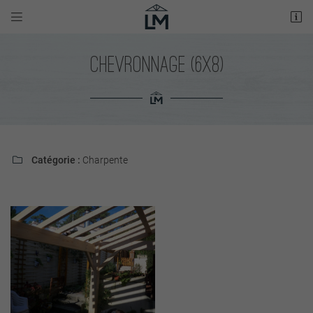


5 Rte de Saujon,
17600 Médis
05 46 05 16 06
CHEVRONNAGE (6X8)
Catégorie :
Charpente

Adresse email de réception

Recopier le code ci-contre

Rafraîchir le captcha
