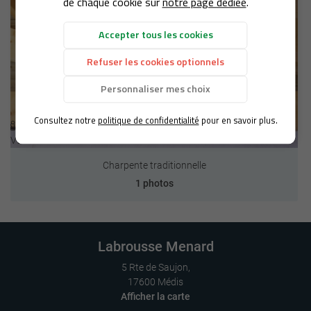
de chaque cookie sur
notre page dédiée
.
PENTE & BARDAGE
Rejoignez-n
S RÉALISATIONS
Accepter tous les cookies
Refuser les cookies optionnels
AVIS
Personnaliser mes choix
ACTUALITÉS
Restez infor
Consultez notre
politique de confidentialité
pour en savoir plus.
CONTACT

Voir les détails de la réalisation
INSCRIPTION NEWS
Charpente traditionnelle
1 photos
Labrousse Menard
5 Rte de Saujon,
17600 Médis
Afficher la carte