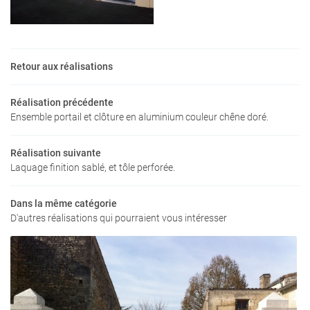
En cochant cette case, vous consentez à recevoir nos propositions commerciales à
Retour aux réalisations
l'adresse email indiqué ci-dessus. Vous pouvez vous désinscrire à tout moment en
utilisant
le formulaire de désinscription
.
Réalisation précédente
INSCRIPTION
Ensemble portail et clôture en aluminium couleur chêne doré.
Réalisation suivante
Laquage finition sablé, et tôle perforée.
Une questio
Dans la même catégorie
D'autres réalisations qui pourraient vous intéresser
ACCUEIL
05 46 05 16 0
MENUISERIE
AGENCEMENT